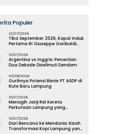
erita Populer
22/07/2026
Tiba September 2026, Kapal Induk
Pertama RI Giuseppe Garibaldi
Resmi Bermarkas di Lampung
2
13/07/2026
Argentina vs Inggris: Penantian
Dua Dekade Diselimuti Dendam
3
03/08/2026
Gurihnya Potensi Bisnis PT ASDP di
Rute Baru Lampung
4
31/07/2026
Menagih Janji Rel Kereta
Perkotaan Lampung yang
Mengendap
5
13/07/2026
Dari Bencana ke Mendunia: Kisah
Transformasi Kopi Lampung yang