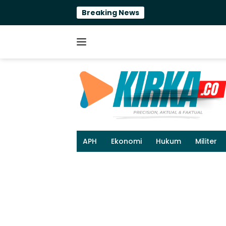
Langsung
Breaking News
Efi
ke
konten
APH
Ekonomi
Hukum
Militer