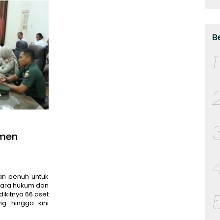
B
1
tmen
an penuh untuk
ara hukum dan
dikitnya 66 aset
ng hingga kini