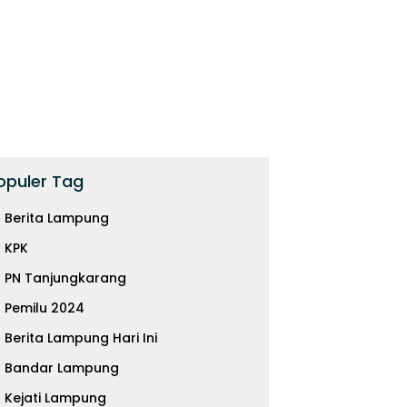
opuler Tag
Berita Lampung
KPK
PN Tanjungkarang
Pemilu 2024
 Malaysia Airlines Jadi
Uang Titipan Rp1 Triliun,
D
Berita Lampung Hari Ini
 Narkoba, 70 Ribu Butir
Akankah Pemulihan Aset
M
si Disita di Soetta
Menggantikan Hukuman
A
Bandar Lampung
Pidana?
K
Kejati Lampung