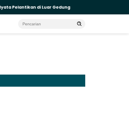
antikan di Luar Gedung
Di Bawah Flyover dan TPA, 