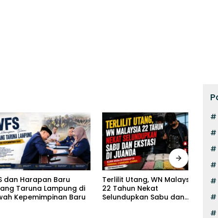
P
 Harapan Baru
Terlilit Utang, WN Malaysia
Pilot
Taruna Lampung di
22 Tahun Nekat
Kurir
Kepemimpinan Baru
Selundupkan Sabu dan
Eksta
Ekstasi di Juanda