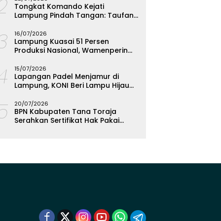
12
Tongkat Komando Kejati
Lampung Pindah Tangan: Taufan
Zakaria Jadi Kajati, Tjakra Suyana
13
Wakajati
16/07/2026
Lampung Kuasai 51 Persen
Produksi Nasional, Wamenperin
Targetkan Jadi Episentrum
14
Olahan Singkong
15/07/2026
Lapangan Padel Menjamur di
Lampung, KONI Beri Lampu Hijau
Kejar Emas PON 2028
15
20/07/2026
BPN Kabupaten Tana Toraja
Serahkan Sertifikat Hak Pakai
Polres