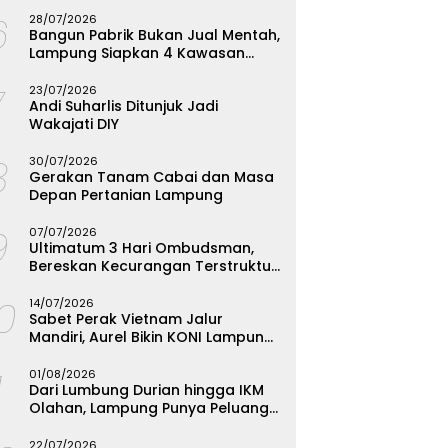
Menginspirasi
6
28/07/2026
Bangun Pabrik Bukan Jual Mentah,
Lampung Siapkan 4 Kawasan
Industri
7
23/07/2026
Andi Suharlis Ditunjuk Jadi
Wakajati DIY
8
30/07/2026
Gerakan Tanam Cabai dan Masa
Depan Pertanian Lampung
9
07/07/2026
Ultimatum 3 Hari Ombudsman,
Bereskan Kecurangan Terstruktur
SPMB Bandarlampung atau
10
Hadapi Hukum
14/07/2026
Sabet Perak Vietnam Jalur
Mandiri, Aurel Bikin KONI Lampung
Rombak Total Seleksi FORKI
1
01/08/2026
Dari Lumbung Durian hingga IKM
Olahan, Lampung Punya Peluang
Emas yang Terabaikan
22/07/2026