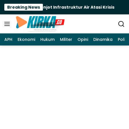
Langsung
g, Bupati Ela Genjot Infrastruktur Air Atasi Krisis
Breaking News
T
ke
konten
APH
Ekonomi
Hukum
Militer
Opini
Dinamika
Politi