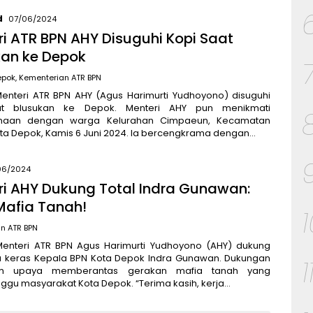
d
07/06/2024
i ATR BPN AHY Disuguhi Kopi Saat
kan ke Depok
epok
,
Kementerian ATR BPN
Menteri ATR BPN AHY (Agus Harimurti Yudhoyono) disuguhi
at blusukan ke Depok. Menteri AHY pun menikmati
maan dengan warga Kelurahan Cimpaeun, Kecamatan
ta Depok, Kamis 6 Juni 2024. Ia bercengkrama dengan…
06/2024
ri AHY Dukung Total Indra Gunawan:
Mafia Tanah!
n ATR BPN
Menteri ATR BPN Agus Harimurti Yudhoyono (AHY) dukung
rja keras Kepala BPN Kota Depok Indra Gunawan. Dukungan
1
am upaya memberantas gerakan mafia tanah yang
gu masyarakat Kota Depok. “Terima kasih, kerja…