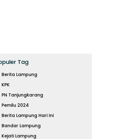
opuler Tag
Berita Lampung
KPK
PN Tanjungkarang
Pemilu 2024
dsman Uji Layanan
Efisiensi atau Sekadar
D
Berita Lampung Hari Ini
or Pertanahan
Gimmick? Mengukur
D
ngka Raya
Dampak Nyata Pelantikan di
K
Bandar Lampung
Luar Gedung
B
Kejati Lampung