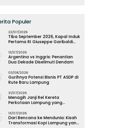
erita Populer
22/07/2026
Tiba September 2026, Kapal Induk
Pertama RI Giuseppe Garibaldi
Resmi Bermarkas di Lampung
2
13/07/2026
Argentina vs Inggris: Penantian
Dua Dekade Diselimuti Dendam
3
03/08/2026
Gurihnya Potensi Bisnis PT ASDP di
Rute Baru Lampung
4
31/07/2026
Menagih Janji Rel Kereta
Perkotaan Lampung yang
Mengendap
5
13/07/2026
Dari Bencana ke Mendunia: Kisah
Transformasi Kopi Lampung yang