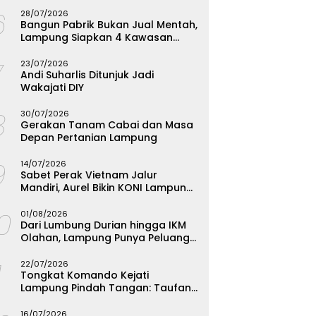
Menginspirasi
6
28/07/2026
Bangun Pabrik Bukan Jual Mentah,
Lampung Siapkan 4 Kawasan
Industri
7
23/07/2026
Andi Suharlis Ditunjuk Jadi
Wakajati DIY
8
30/07/2026
Gerakan Tanam Cabai dan Masa
Depan Pertanian Lampung
9
14/07/2026
Sabet Perak Vietnam Jalur
Mandiri, Aurel Bikin KONI Lampung
Rombak Total Seleksi FORKI
10
01/08/2026
Dari Lumbung Durian hingga IKM
Olahan, Lampung Punya Peluang
Emas yang Terabaikan
1
22/07/2026
Tongkat Komando Kejati
Lampung Pindah Tangan: Taufan
Zakaria Jadi Kajati, Tjakra Suyana
Wakajati
16/07/2026