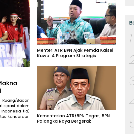
B
1
Menteri ATR BPN Ajak Pemda Kalsel
Kawal 4 Program Strategis
 Makna
l
a Ruang/Badan
rtisipasi dalam
Indonesia (RI)
Kementerian ATR/BPN Tegas, BPN
atas kendaraan
Palangka Raya Bergerak