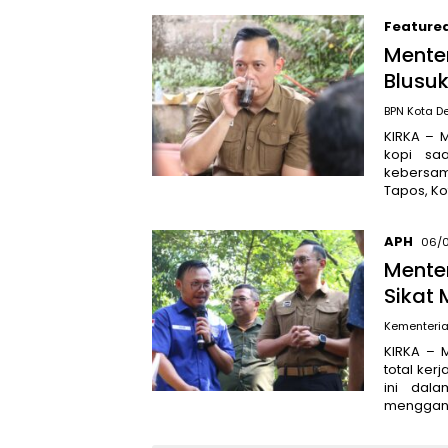
Feature
Menter
Blusu
BPN Kota D
KIRKA – 
kopi sa
kebersa
Tapos, Ko
APH
06/
Mente
Sikat 
Kementeria
KIRKA – 
total ke
ini dal
menggang