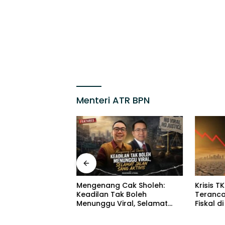
Menteri ATR BPN
o Justice: Untuk
Mengenang Cak Sholeh:
Krisis T
k Sholeh
Keadilan Tak Boleh
Teranca
Menunggu Viral, Selamat
Fiskal d
Jalan Sang Aktivis