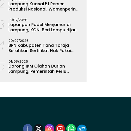
12
Lampung Kuasai 51 Persen
Produksi Nasional, Wamenperin
Targetkan Jadi Episentrum
13
Olahan Singkong
15/07/2026
Lapangan Padel Menjamur di
Lampung, KONI Beri Lampu Hijau
Kejar Emas PON 2028
14
20/07/2026
BPN Kabupaten Tana Toraja
Serahkan Sertifikat Hak Pakai
Polres
15
01/08/2026
Dorong IKM Olahan Durian
Lampung, Pemerintah Perlu
Bantuan Teknis dan Permodalan