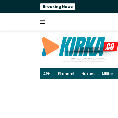
Langsung
Breaking News
ke
konten
APH
Ekonomi
Hukum
Militer