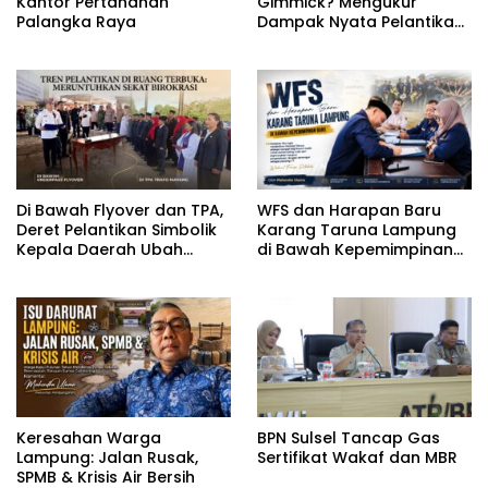
Kantor Pertanahan
Gimmick? Mengukur
Palangka Raya
Dampak Nyata Pelantikan
di Luar Gedung
Di Bawah Flyover dan TPA,
WFS dan Harapan Baru
Deret Pelantikan Simbolik
Karang Taruna Lampung
Kepala Daerah Ubah
di Bawah Kepemimpinan
Wajah Birokrasi
Baru
Keresahan Warga
BPN Sulsel Tancap Gas
Lampung: Jalan Rusak,
Sertifikat Wakaf dan MBR
SPMB & Krisis Air Bersih