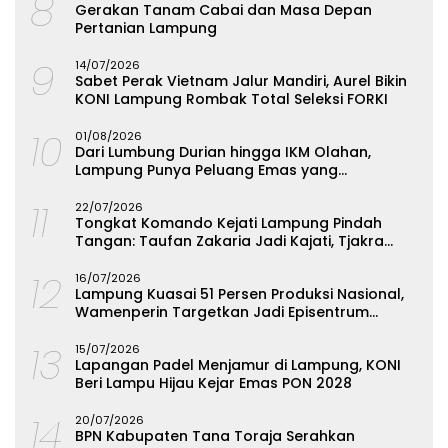
8
Gerakan Tanam Cabai dan Masa Depan
Pertanian Lampung
9
14/07/2026
Sabet Perak Vietnam Jalur Mandiri, Aurel Bikin
KONI Lampung Rombak Total Seleksi FORKI
10
01/08/2026
Dari Lumbung Durian hingga IKM Olahan,
Lampung Punya Peluang Emas yang
Terabaikan
11
22/07/2026
Tongkat Komando Kejati Lampung Pindah
Tangan: Taufan Zakaria Jadi Kajati, Tjakra
Suyana Wakajati
12
16/07/2026
Lampung Kuasai 51 Persen Produksi Nasional,
Wamenperin Targetkan Jadi Episentrum
Olahan Singkong
13
15/07/2026
Lapangan Padel Menjamur di Lampung, KONI
Beri Lampu Hijau Kejar Emas PON 2028
14
20/07/2026
BPN Kabupaten Tana Toraja Serahkan