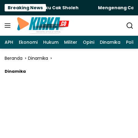
Langsung
ice: Untuk Sobatku Cak Sholeh
Breaking News
Mengenang Cak Sholeh
ke
konten
APH
Ekonomi
Hukum
Militer
Opini
Dinamika
Politi
Beranda
Dinamika
Dinamika