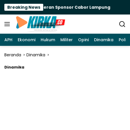
Langsung
Apindo Buka Keran Sponsor Cabor Lampung
Breaking News
Dua Ka
ke
konten
APH
Ekonomi
Hukum
Militer
Opini
Dinamika
Politi
Beranda
Dinamika
Dinamika