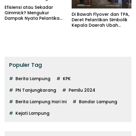
Efisiensi atau Sekadar
Gimmick? Mengukur
Di Bawah Flyover dan TPA,
Dampak Nyata Pelantikan
Deret Pelantikan Simbolik
di Luar Gedung
Kepala Daerah Ubah
Wajah Birokrasi
Populer Tag
Berita Lampung
KPK
PN Tanjungkarang
Pemilu 2024
Berita Lampung Hari Ini
Bandar Lampung
Kejati Lampung