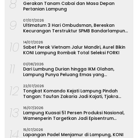
8
Gerakan Tanam Cabai dan Masa Depan
Pertanian Lampung
9
07/07/2026
Ultimatum 3 Hari Ombudsman, Bereskan
Kecurangan Terstruktur SPMB Bandarlampung
atau Hadapi Hukum
10
14/07/2026
Sabet Perak Vietnam Jalur Mandiri, Aurel Bikin
KONI Lampung Rombak Total Seleksi FORKI
11
01/08/2026
Dari Lumbung Durian hingga IKM Olahan,
Lampung Punya Peluang Emas yang
Terabaikan
12
22/07/2026
Tongkat Komando Kejati Lampung Pindah
Tangan: Taufan Zakaria Jadi Kajati, Tjakra
Suyana Wakajati
13
16/07/2026
Lampung Kuasai 51 Persen Produksi Nasional,
Wamenperin Targetkan Jadi Episentrum
Olahan Singkong
14
15/07/2026
Lapangan Padel Menjamur di Lampung, KONI