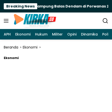
Langsung
ya Futsal PWI Lampung Balas Dendam di Porwanas 2027
Breaking News
ke
konten
APH
Ekonomi
Hukum
Militer
Opini
Dinamika
Politi
Beranda
Ekonomi
Ekonomi