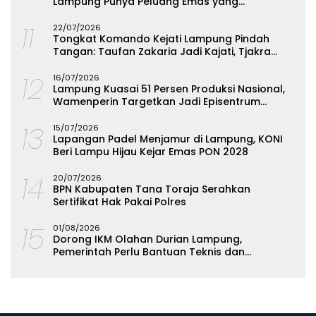
Lampung Punya Peluang Emas yang
Terabaikan
11
22/07/2026
Tongkat Komando Kejati Lampung Pindah
Tangan: Taufan Zakaria Jadi Kajati, Tjakra
Suyana Wakajati
12
16/07/2026
Lampung Kuasai 51 Persen Produksi Nasional,
Wamenperin Targetkan Jadi Episentrum
Olahan Singkong
13
15/07/2026
Lapangan Padel Menjamur di Lampung, KONI
Beri Lampu Hijau Kejar Emas PON 2028
14
20/07/2026
BPN Kabupaten Tana Toraja Serahkan
Sertifikat Hak Pakai Polres
15
01/08/2026
Dorong IKM Olahan Durian Lampung,
Pemerintah Perlu Bantuan Teknis dan
Permodalan