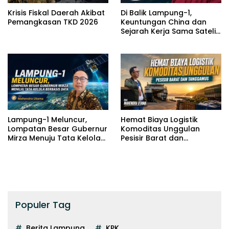
Krisis Fiskal Daerah Akibat
Di Balik Lampung-1,
Pemangkasan TKD 2026
Keuntungan China dan
Sejarah Kerja Sama Satelit
Indonesia-China
Lampung-1 Meluncur,
Hemat Biaya Logistik
Lompatan Besar Gubernur
Komoditas Unggulan
Mirza Menuju Tata Kelola
Pesisir Barat dan
Berbasis Data
Tanggamus
Populer Tag
Berita Lampung
KPK