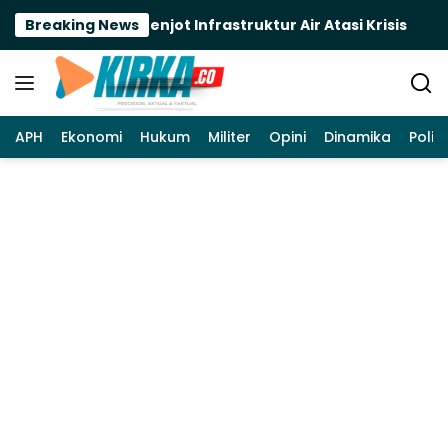
Langsung
ng, Bupati Ela Genjot Infrastruktur Air Atasi Krisis
Breaking News
ke
konten
APH
Ekonomi
Hukum
Militer
Opini
Dinamika
Politi