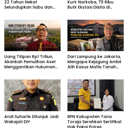
22 Tahun Nekat
Kurir Narkoba, 70 Ribu
Selundupkan Sabu dan
Butir Ekstasi Disita di
Ekstasi di Juanda
Soetta
Uang Titipan Rp1 Triliun,
Dari Lampung ke Jakarta,
Akankah Pemulihan Aset
Mengapa Kejagung Ambil
Menggantikan Hukuman
Alih Kasus Mafia Tanah
Pidana?
Way Kanan?
Andi Suharlis Ditunjuk Jadi
BPN Kabupaten Tana
Wakajati DIY
Toraja Serahkan Sertifikat
Hak Pakai Polres