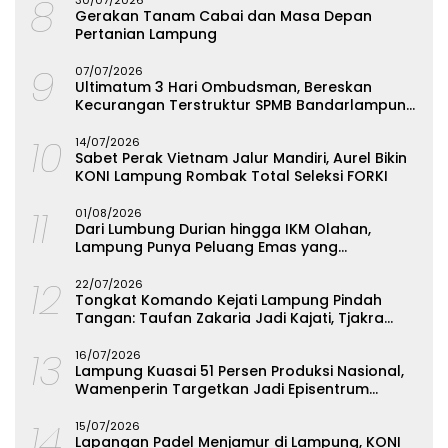
8
Gerakan Tanam Cabai dan Masa Depan
Pertanian Lampung
9
07/07/2026
Ultimatum 3 Hari Ombudsman, Bereskan
Kecurangan Terstruktur SPMB Bandarlampung
atau Hadapi Hukum
10
14/07/2026
Sabet Perak Vietnam Jalur Mandiri, Aurel Bikin
KONI Lampung Rombak Total Seleksi FORKI
11
01/08/2026
Dari Lumbung Durian hingga IKM Olahan,
Lampung Punya Peluang Emas yang
Terabaikan
12
22/07/2026
Tongkat Komando Kejati Lampung Pindah
Tangan: Taufan Zakaria Jadi Kajati, Tjakra
Suyana Wakajati
13
16/07/2026
Lampung Kuasai 51 Persen Produksi Nasional,
Wamenperin Targetkan Jadi Episentrum
Olahan Singkong
14
15/07/2026
Lapangan Padel Menjamur di Lampung, KONI