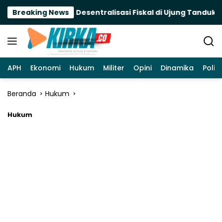
Langsung
rah Terancam, Desentralisasi Fiskal di Ujung Tanduk
Breaking News
ke
konten
APH
Ekonomi
Hukum
Militer
Opini
Dinamika
Politi
Beranda
Hukum
Hukum