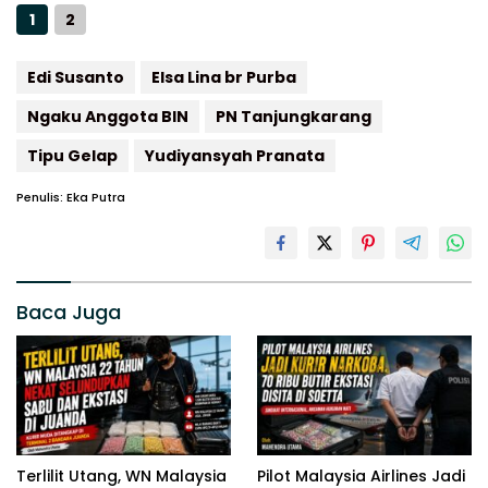
1
2
Edi Susanto
Elsa Lina br Purba
Ngaku Anggota BIN
PN Tanjungkarang
Tipu Gelap
Yudiyansyah Pranata
Penulis: Eka Putra
Baca Juga
Terlilit Utang, WN Malaysia
Pilot Malaysia Airlines Jadi